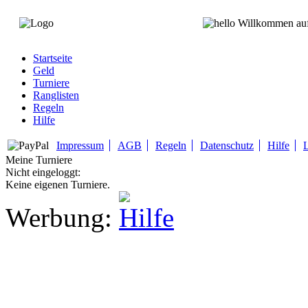
Willkommen au
Startseite
Geld
Turniere
Ranglisten
Regeln
Hilfe
Impressum
AGB
Regeln
Datenschutz
Hilfe
Meine Turniere
Nicht eingeloggt:
Keine eigenen Turniere.
Werbung: