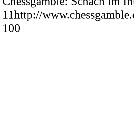
Chessgamble: Schach im In
1
1
http://www.chessgamble.
1
0
0