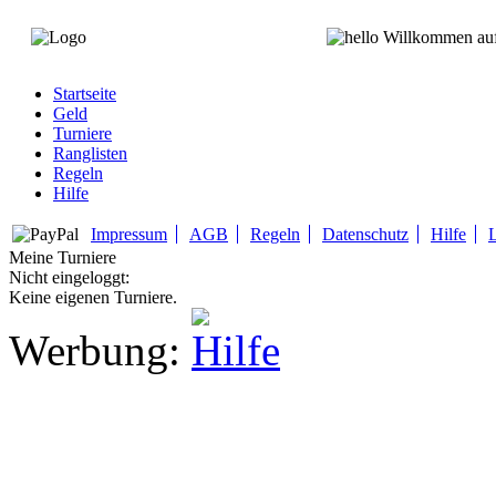
Willkommen au
Startseite
Geld
Turniere
Ranglisten
Regeln
Hilfe
Impressum
AGB
Regeln
Datenschutz
Hilfe
Meine Turniere
Nicht eingeloggt:
Keine eigenen Turniere.
Werbung: