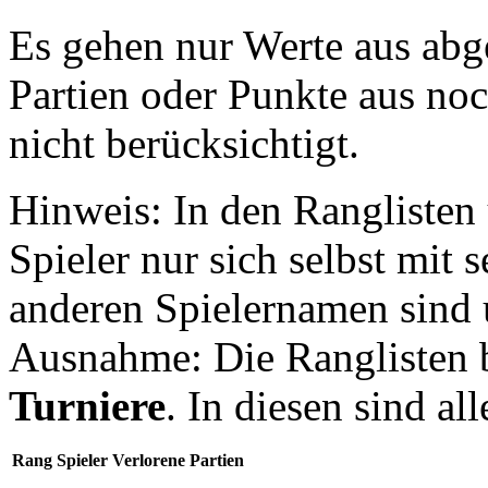
Es gehen nur Werte aus abg
Partien oder Punkte aus noc
nicht berücksichtigt.
Hinweis: In den Ranglisten 
Spieler nur sich selbst mit
anderen Spielernamen sind u
Ausnahme: Die Ranglisten 
Turniere
. In diesen sind al
Rang
Spieler
Verlorene Partien